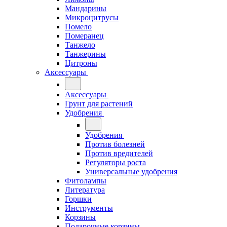
Мандарины
Микроцитрусы
Помело
Померанец
Танжело
Танжерины
Цитроны
Аксессуары
Аксессуары
Грунт для растений
Удобрения
Удобрения
Против болезней
Против вредителей
Регуляторы роста
Универсальные удобрения
Фитолампы
Литература
Горшки
Инструменты
Корзины
Подарочные корзины